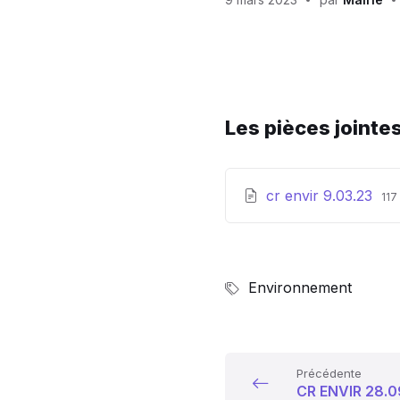
Les pièces jointe
Ex
Tai
cr envir 9.03.23
117
de
du
fic
fic
pd
Environnement
Précédente
CR ENVIR 28.0