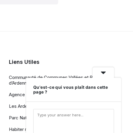
Liens Utiles
Communauté de Communes Vallées et Plateau
d’Ardenne
Qu'est-ce qui vous plaît dans cette
page ?
Agence de Développement Touristique
Les Ardennes, le Département
Parc Naturel des Ardennes
Habiter mieux en Ardennes