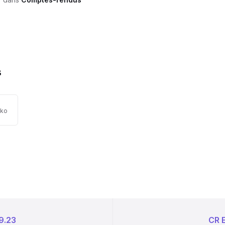
s
tension
lle
 ko
hier:
hier:
f
9.23
CR 