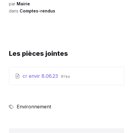
par
Mairie
dans
Comptes-rendus
Les pièces jointes
Extension
Taille
cr envir 8.06.23
91 ko
de
du
fichier:
fichier:
pdf
Environnement