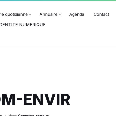
ndredi jusqu'à 17h15.
Horaires des différents services
Vie quotidienne
Annuaire
Agenda
Contact
-IDENTITE NUMERIQUE
M-ENVIR
ie
dans
Comptes-rendus