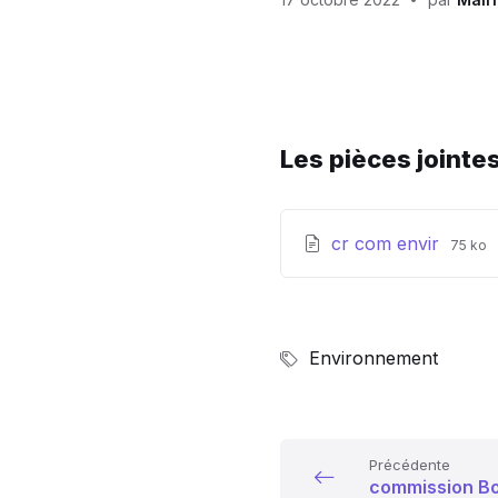
Les pièces jointe
Exten
Taille
cr com envir
75 ko
de
du
fichier
fichie
pdf
Environnement
Précédente
commission Bo