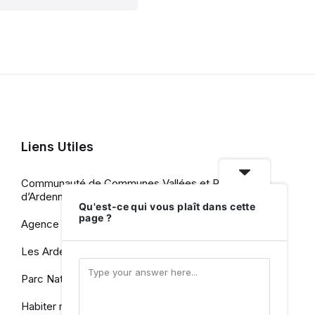
Liens Utiles
Communauté de Communes Vallées et Plateau
d’Ardenne
Qu'est-ce qui vous plaît dans cette
page ?
Agence de Développement Touristique
Les Ardennes, le Département
Parc Naturel des Ardennes
Habiter mieux en Ardennes