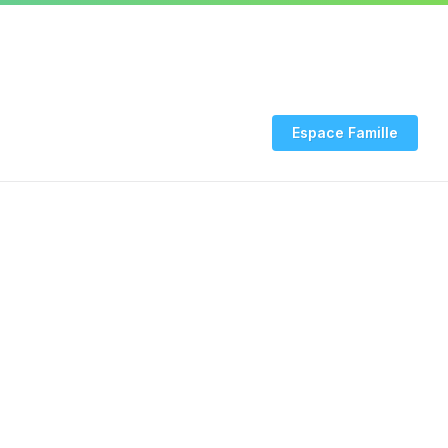
03 24 53 94 20
INFO COVID
Rendez-vous CNI-
Espace Famille