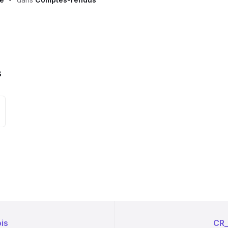
s
sion
:
r:
is
CR