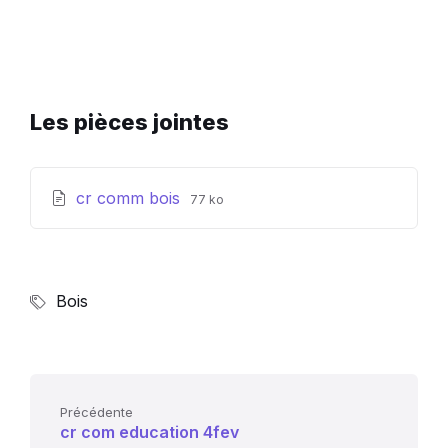
Les pièces jointes
Extension
Taille
cr comm bois
77 ko
de
du
fichier:
fichier:
pdf
Bois
Précédente
cr com education 4fev