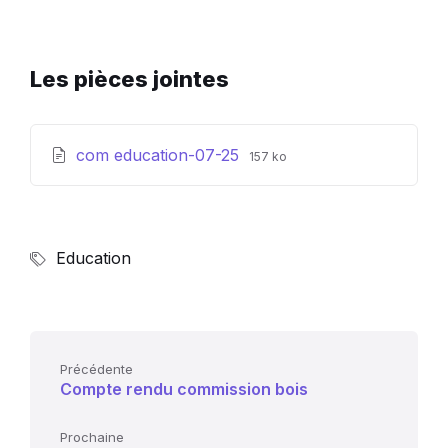
Les pièces jointes
Extension
Taille
com education-07-25
157 ko
de
du
fichier:
fichier:
pdf
Education
Précédente
Compte rendu commission bois
Prochaine