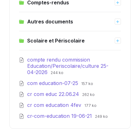
Comptes-rendus
Autres documents
Scolaire et Périscolaire
compte rendu commission
Education/Periscolaire/culture 25-
Extension
Taille
04-2026
244 ko
de
du
Extension
Taille
com education-07-25
fichier:
fichier:
157 ko
de
du
pdf
Extension
Taille
cr com educ 22.06.24
fichier:
fichier:
262 ko
de
du
pdf
Extension
Taille
cr com education 4fev
fichier:
fichier:
177 ko
de
du
pdf
Extension
Taille
cr-com-education 19-06-21
fichier:
fichier:
249 ko
de
du
pdf
fichier:
fichier:
pdf