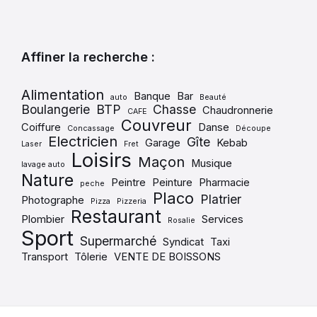
Affiner la recherche :
Alimentation
Banque
Bar
auto
Beauté
Boulangerie
BTP
Chasse
Chaudronnerie
CAFE
Couvreur
Coiffure
Danse
Concassage
Découpe
Electricien
Gîte
Garage
Kebab
Laser
Fret
Loisirs
Maçon
Musique
lavage auto
Nature
Peintre
Peinture
Pharmacie
peche
Placo
Platrier
Photographe
Pizza
Pizzeria
Restaurant
Plombier
Services
Rosalie
Sport
Supermarché
Syndicat
Taxi
Transport
Tôlerie
VENTE DE BOISSONS