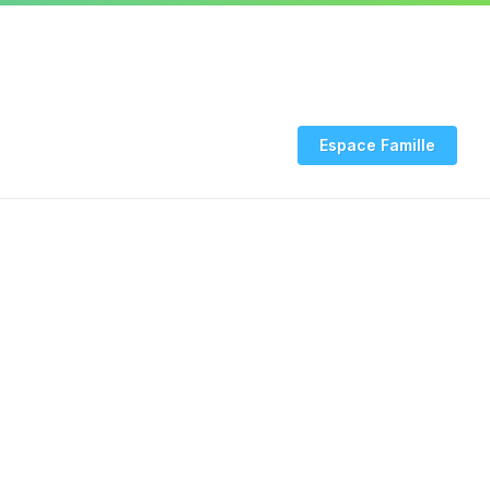
03 24 53 94 20
INFO COVID
Rendez-vous CNI-
Espace Famille