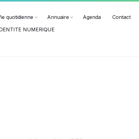
ndredi jusqu'à 17h15.
Horaires des différents services
Vie quotidienne
Annuaire
Agenda
Contact
-IDENTITE NUMERIQUE