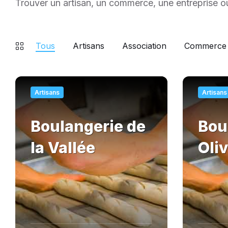
Trouver un artisan, un commerce, une entreprise ou 
Tous
Artisans
Association
Commerce
En
En
savoir
savoir
Artisans
Artisans
plus
plus
Boulangerie de
Bou
la Vallée
Oliv