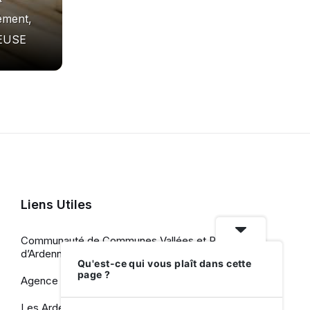
ément,
EUSE
Liens Utiles
Communauté de Communes Vallées et Plateau
d’Ardenne
Qu'est-ce qui vous plaît dans cette
page ?
Agence de Développement Touristique
Les Ardennes, le Département