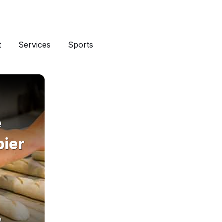
t
Services
Sports
e
ier
R