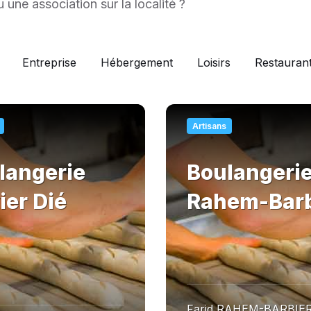
une association sur la localité ?
Entreprise
Hébergement
Loisirs
Restauran
En
savoir
Artisans
plus
langerie
Boulangeri
ier Dié
Rahem-Barb
Farid RAHEM-BARBIE