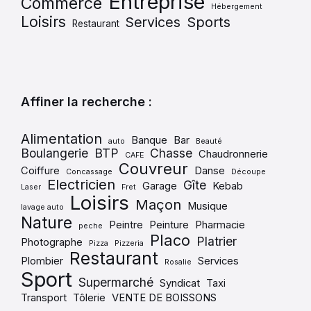
Entreprise
Commerce
Hébergement
Loisirs
Services
Sports
Restaurant
Affiner la recherche :
Alimentation
Banque
Bar
auto
Beauté
Boulangerie
BTP
Chasse
Chaudronnerie
CAFE
Couvreur
Coiffure
Danse
Concassage
Découpe
Electricien
Gîte
Garage
Kebab
Laser
Fret
Loisirs
Maçon
Musique
lavage auto
Nature
Peintre
Peinture
Pharmacie
peche
Placo
Platrier
Photographe
Pizza
Pizzeria
Restaurant
Plombier
Services
Rosalie
Sport
Supermarché
Syndicat
Taxi
Transport
Tôlerie
VENTE DE BOISSONS