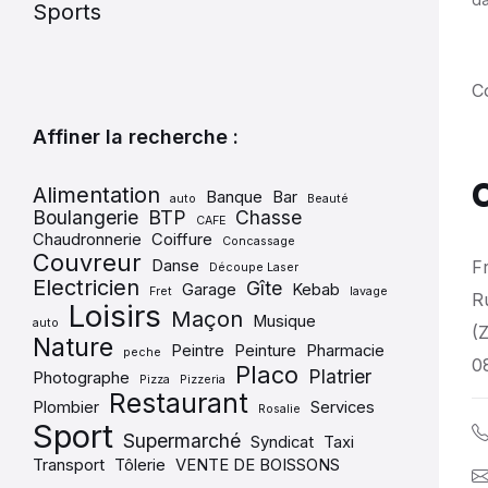
Sports
C
Affiner la recherche :
Alimentation
Banque
Bar
auto
Beauté
Boulangerie
BTP
Chasse
CAFE
Chaudronnerie
Coiffure
Concassage
Couvreur
Danse
F
Découpe Laser
Electricien
Gîte
Garage
Kebab
Fret
lavage
R
Loisirs
Maçon
Musique
auto
(
Nature
Peintre
Peinture
Pharmacie
peche
0
Placo
Platrier
Photographe
Pizza
Pizzeria
Restaurant
Plombier
Services
Rosalie
Sport
Supermarché
Syndicat
Taxi
Transport
Tôlerie
VENTE DE BOISSONS