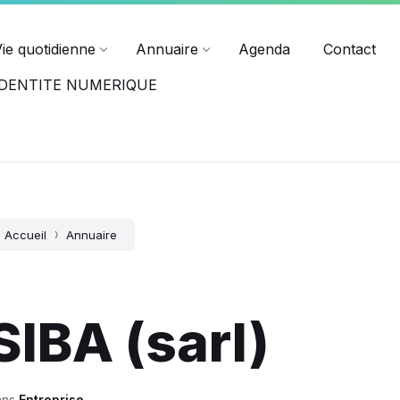
ndredi jusqu'à 17h15.
Horaires des différents services
Vie quotidienne
Annuaire
Agenda
Contact
-IDENTITE NUMERIQUE
Accueil
Annuaire
SIBA (sarl)
ans
Entreprise