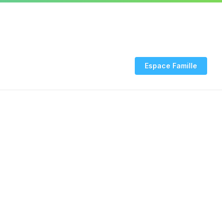
03 24 53 94 20
INFO COVID
Rendez-vous CNI-
Espace Famille