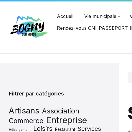
Ouvert du lundi au jeudi : 8h15-12h00, 14h00-17h45, et le ve
PASSEPORT
Accueil
Vie municipale
Rendez-vous CNI-PASSEPORT
Filtrer par catégories :
Artisans
Association
Entreprise
Commerce
Loisirs
Services
Restaurant
Hébergement
d