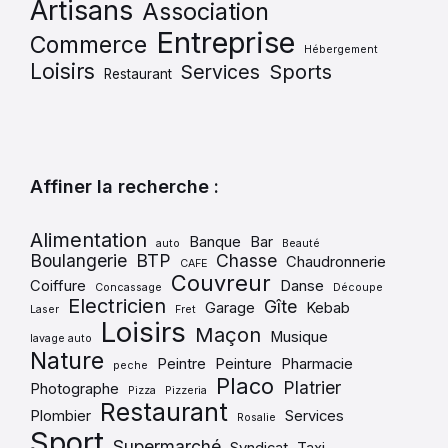
Artisans
Association
Entreprise
Commerce
Hébergement
Loisirs
Services
Sports
Restaurant
Affiner la recherche :
Alimentation
Banque
Bar
auto
Beauté
Boulangerie
BTP
Chasse
Chaudronnerie
CAFE
Couvreur
Coiffure
Danse
Concassage
Découpe
Electricien
Gîte
Garage
Kebab
Laser
Fret
Loisirs
Maçon
Musique
lavage auto
Nature
Peintre
Peinture
Pharmacie
peche
Placo
Platrier
Photographe
Pizza
Pizzeria
Restaurant
Plombier
Services
Rosalie
Sport
Supermarché