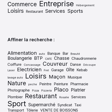
Entreprise
Commerce
Hébergement
Loisirs
Services
Sports
Restaurant
Affiner la recherche :
Alimentation
Banque
Bar
auto
Beauté
Boulangerie
BTP
Chasse
Chaudronnerie
CAFE
Couvreur
Coiffure
Danse
Concassage
Découpe
Electricien
Gîte
Garage
Kebab
Laser
Fret
Loisirs
Maçon
Musique
lavage auto
Nature
Peintre
Peinture
Pharmacie
peche
Placo
Platrier
Photographe
Pizza
Pizzeria
Restaurant
Plombier
Services
Rosalie
Sport
Supermarché
Syndicat
Taxi
Transport
Tôlerie
VENTE DE BOISSONS