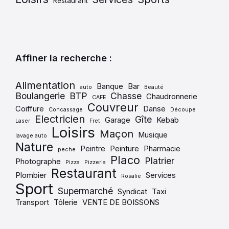
Restaurant
Affiner la recherche :
Alimentation
Banque
Bar
auto
Beauté
Boulangerie
BTP
Chasse
Chaudronnerie
CAFE
Couvreur
Coiffure
Danse
Concassage
Découpe
Electricien
Gîte
Garage
Kebab
Laser
Fret
Loisirs
Maçon
Musique
lavage auto
Nature
Peintre
Peinture
Pharmacie
peche
Placo
Platrier
Photographe
Pizza
Pizzeria
Restaurant
Plombier
Services
Rosalie
Sport
Supermarché
Syndicat
Taxi
Transport
Tôlerie
VENTE DE BOISSONS