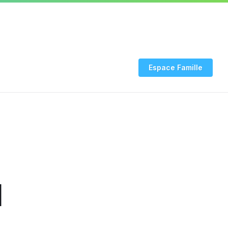
03 24 53 94 20
INFO COVID
Rendez-vous CNI-
Espace Famille
1