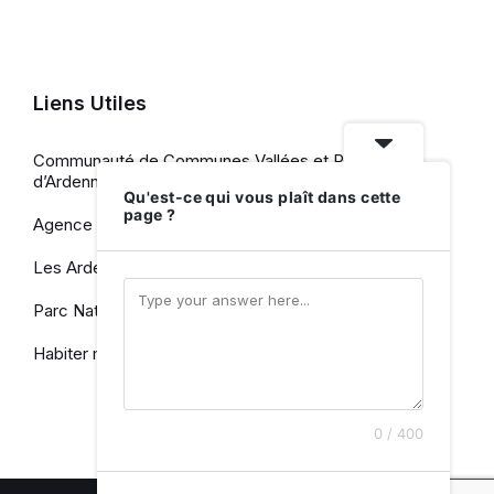
Liens Utiles
Communauté de Communes Vallées et Plateau
d’Ardenne
Qu'est-ce qui vous plaît dans cette
page ?
Agence de Développement Touristique
Les Ardennes, le Département
Parc Naturel des Ardennes
Habiter mieux en Ardennes
0 / 400