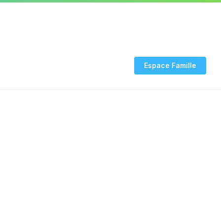
03 24 53 94 20
INFO COVID
Rendez-vous CNI-
Espace Famille