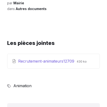
par
Mairie
dans
Autres documents
Les pièces jointes
Extension
Taille
Recrutement-animateurs12709
430 ko
de
du
fichier:
fichier:
pdf
Animation