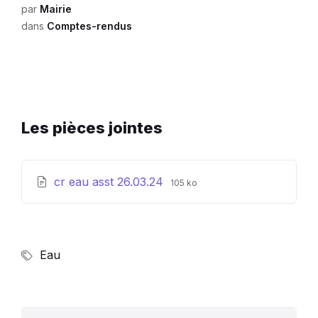
par
Mairie
dans
Comptes-rendus
Les pièces jointes
Extension
Taille
cr eau asst 26.03.24
105 ko
de
du
fichier:
fichier:
pdf
Eau