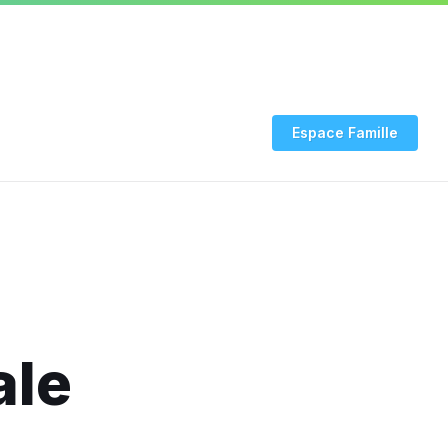
03 24 53 94 20
INFO COVID
Rendez-vous CNI-
Espace Famille
ale