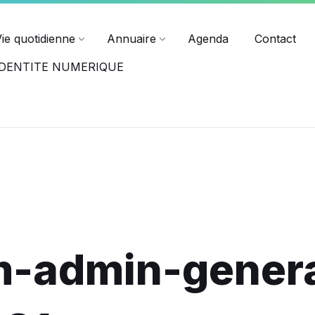
ndredi jusqu'à 17h15.
Horaires des différents services
Vie quotidienne
Annuaire
Agenda
Contact
-IDENTITE NUMERIQUE
m-admin-gener