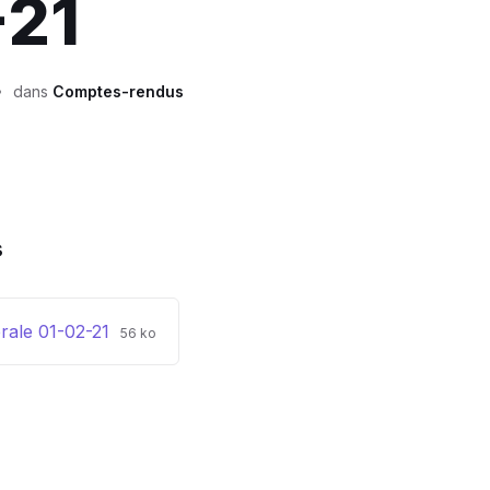
-21
dans
Comptes-rendus
s
Extension
Taille
rale 01-02-21
56 ko
de
du
fichier:
fichier:
pdf